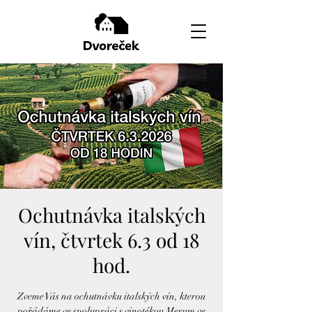
Ochutnávka italských
vín, čtvrtek 6.3 od 18
hod.
Zveme Vás na ochutnávku italských vín, kterou
pořádáme ve spolupráci s vinotékou Merum ve