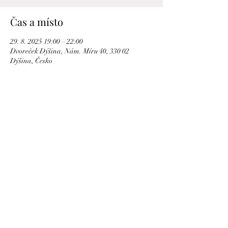
Čas a místo
29. 8. 2025 19:00 – 22:00
Dvoreček Dýšina, Nám. Míru 40, 330 02
Dýšina, Česko
Sdílet událost
©2021 Dvoreček Dýšina s.r.o., Náměstí Míru 40, 330 02
Dýšina, tel.
374 631 656