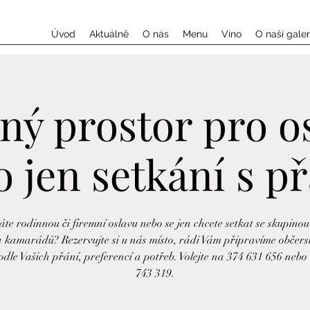
Úvod
Aktuálně
O nás
Menu
Víno
O naší galeri
ný prostor pro o
 jen setkání s př
te rodinnou či firemní oslavu nebo se jen chcete setkat se skupinou
a kamarádů? Rezervujte si u nás místo, rádi Vám připravíme občers
odle Vašich přání, preferencí a potřeb. Volejte na 374 631 656 nebo
743 319.