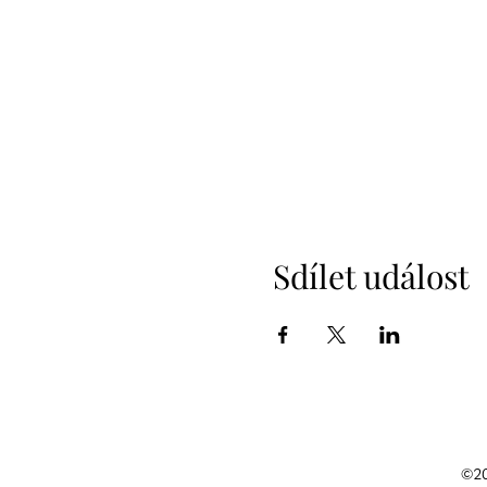
Sdílet událost
©20