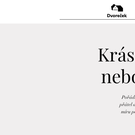
Krás
nebo
Pořádá
přátel 
míru p