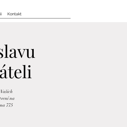
i
Kontakt
slavu
áteli
 Vašich
tvení na
 na 775