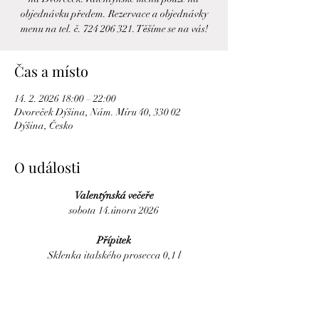
objednávku předem. Rezervace a objednávky
menu na tel. č. 724 206 321. Těšíme se na vás!
Čas a místo
14. 2. 2026 18:00 – 22:00
Dvoreček Dýšina, Nám. Míru 40, 330 02
Dýšina, Česko
O události
Valentýnská večeře
sobota 14.února 2026
Přípitek
Sklenka italského prosecca 0,1 l
Více zde >