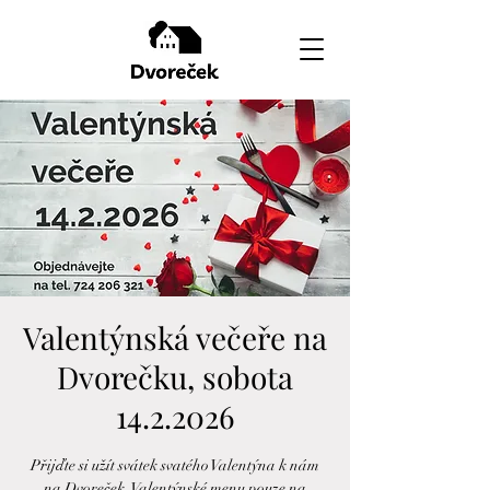
Valentýnská večeře na
Dvorečku, sobota
14.2.2026
Přijďte si užít svátek svatého Valentýna k nám
na Dvoreček. Valentýnské menu pouze na