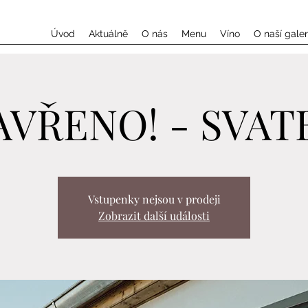
Úvod
Aktuálně
O nás
Menu
Víno
O naší galeri
AVŘENO! - SVAT
Vstupenky nejsou v prodeji
Zobrazit další události