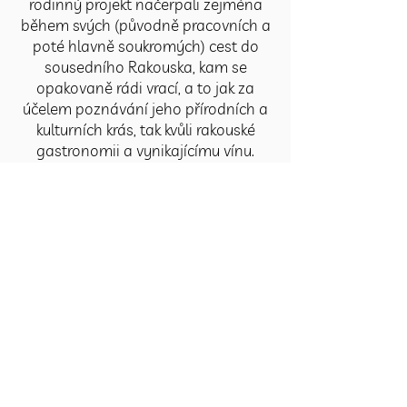
rodinný projekt načerpali zejména
během svých (původně pracovních a
poté hlavně soukromých) cest do
sousedního Rakouska, kam se
opakovaně rádi vrací, a to jak za
účelem poznávání jeho přírodních a
kulturních krás, tak kvůli rakouské
gastronomii a vynikajícímu vínu.
Právě v rakouských vinařských
oblastech navštívili řadu malých
rodinných gastropodniků, jejichž
příjemná a neformální atmosféra
lákající hosty k opakovaným
návštěvám jim doslova učarovala.
Projekt Dvoreček se tak stal pokusem
přenést alespoň kousek oblíbené
části Rakouska domů do Dýšiny.
Základem nabídky kavárny tedy jsou
káva a kávové speciality značky
Julius Meinl, domácí limonády,