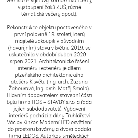
vernisáže, výstavy, komorní koncerty,
vystoupení žáků ZUŠ, různé
tématické večery apod.).
Rekonstrukce objektu postaveného v
první polovině 19. století, který
majitelé zakoupili v původním
(havarijním) stavu v květnu 2019, se
uskutečnila v období duben 2020 –
srpen 2021. Architektonické řešení
interiéru i exteriéru je dílem
plzeňského architektonického
ateliéru K světu (Ing. arch. Zuzana
Žahourová, Ing. arch. Matěj Smola).
Hlavním dodavatelem stavební části
byla firma ITOS – STAVBY s.r.o. a řada
jejích subdodavatelů. Vybavení
interiérů pochází z dílny Truhlářství
Václav Kinkor. Moderní LED osvětlení
do prostoru kavárny a dvora dodala
firma LEDOS. Autorkou uměleckých